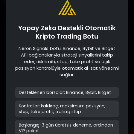
İşlem Ayarları
Yapay Zeka Destekli Otomatik
Kripto Trading Botu
Kaldıraç
Neron Signals botu; Binance, Bybit ve Bitget
API bağlantılarıyla strateji sinyallerini takip
eder, risk limiti, stop, take profit ve açık
İşlemlerinizde kullanılacak kaldıraç miktarı
pozisyon kontrolüyle otomatik al-sat yönetimi
İşlem Parası ($)
sağlar.
Desteklenen borsalar: Binance, Bybit, Bitget
Her işlemde kullanılacak USDT miktarı
Stop Yüzdesi (%)
Kontroller: kaldıraç, maksimum pozisyon,
stop, take profit, trailing stop
İşlem zarar ettiğinde otomatik kapatma yüzdesi
Başlangıç: 3 gün ücretsiz deneme, ardından
VIP paket
Stop Girişe Çek