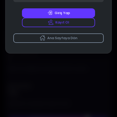
Giriş Yap
Pozisyon kâra geçtiğinde stop-loss'u otomatik olarak
Kayıt Ol
giriş fiyatına çeker
Çıkış Tipi
Ana Sayfaya Dön
Kar Al Yüzdesi (%)
İşlem kâr ettiğinde otomatik kapatma yüzdesi
İşlem Sınırlama
Maksimum açık işlem sayısını sınırla